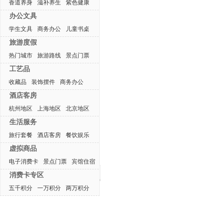
香道养身
滋补养生
紫色健康
办公文具
学生文具
商务办公
儿童书桌
旅游度假
热门城市
旅游路线
景点门票
工艺品
收藏品
装饰摆件
商务办公
酒店客房
杭州地区
上海地区
北京地区
生活服务
旅行套餐
酒店客房
餐饮娱乐
虚拟商品
电子消费卡
景点门票
宾馆住宿
最近浏览产品
消费卡专区
五千积分
一万积分
两万积分