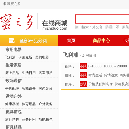
收藏蜜之多
热门搜索：
外交官
防霾口罩
罗莱
首页
商品中心
卡
家用电器
飞利浦
> 厨房日用
飞利浦
伊莱克斯
美的电器
生活家居
不限
0-10000
10000－20000
价格：
床上用品
生活日用
浴室用品
不限
时尚生活
传情达意
商务
属性：
数码通信
默认
价格从低到高
价格从高
排序：
手机配件
智能设备
时尚影音
运动户外
健康器械
体育用品
户外装备
皮具箱包
旅行箱包
商务休闲
功能箱包
厨具精品