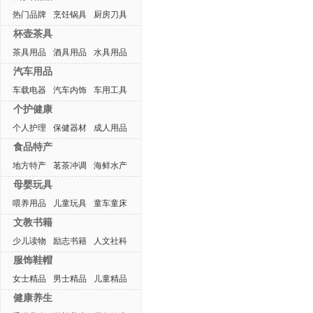
热门品牌
烹饪锅具
厨房刀具
杯壶茶具
茶具用品
酒具用品
水具用品
汽车用品
车载电器
汽车内饰
车用工具
个护健康
个人护理
保健器材
成人用品
食品特产
地方特产
茗茶冲调
海鲜水产
母婴玩具
喂养用品
儿童玩具
童车童床
文教书籍
少儿读物
励志书籍
人文社科
服饰鞋帽
女士精品
男士精品
儿童精品
健康养生
热门排行