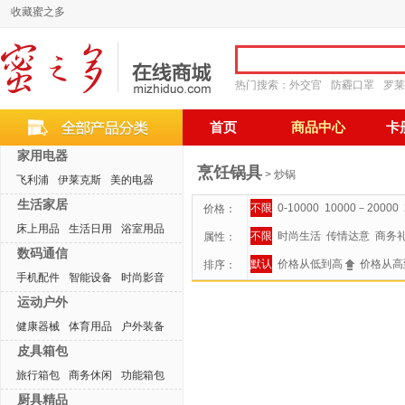
收藏蜜之多
热门搜索：
外交官
防霾口罩
罗莱
首页
商品中心
卡
家用电器
烹饪锅具
> 炒锅
飞利浦
伊莱克斯
美的电器
生活家居
不限
0-10000
10000－20000
价格：
床上用品
生活日用
浴室用品
不限
时尚生活
传情达意
商务
属性：
数码通信
默认
价格从低到高
价格从高
排序：
手机配件
智能设备
时尚影音
运动户外
健康器械
体育用品
户外装备
皮具箱包
旅行箱包
商务休闲
功能箱包
厨具精品