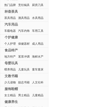
热门品牌
烹饪锅具
厨房刀具
杯壶茶具
茶具用品
酒具用品
水具用品
汽车用品
车载电器
汽车内饰
车用工具
个护健康
个人护理
保健器材
成人用品
食品特产
地方特产
茗茶冲调
海鲜水产
母婴玩具
喂养用品
儿童玩具
童车童床
文教书籍
少儿读物
励志书籍
人文社科
服饰鞋帽
女士精品
男士精品
儿童精品
健康养生
热门排行