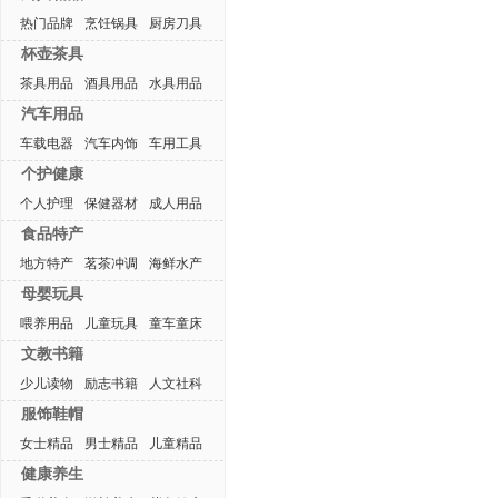
热门品牌
烹饪锅具
厨房刀具
杯壶茶具
茶具用品
酒具用品
水具用品
汽车用品
车载电器
汽车内饰
车用工具
个护健康
个人护理
保健器材
成人用品
食品特产
地方特产
茗茶冲调
海鲜水产
母婴玩具
喂养用品
儿童玩具
童车童床
文教书籍
少儿读物
励志书籍
人文社科
服饰鞋帽
女士精品
男士精品
儿童精品
健康养生
热门排行