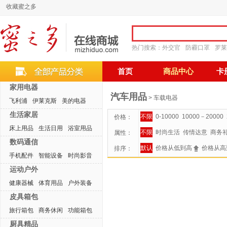
收藏蜜之多
热门搜索：
外交官
防霾口罩
罗莱
首页
商品中心
卡
家用电器
汽车用品
> 车载电器
飞利浦
伊莱克斯
美的电器
生活家居
不限
0-10000
10000－20000
价格：
床上用品
生活日用
浴室用品
不限
时尚生活
传情达意
商务
属性：
数码通信
默认
价格从低到高
价格从高
排序：
手机配件
智能设备
时尚影音
运动户外
健康器械
体育用品
户外装备
皮具箱包
旅行箱包
商务休闲
功能箱包
厨具精品