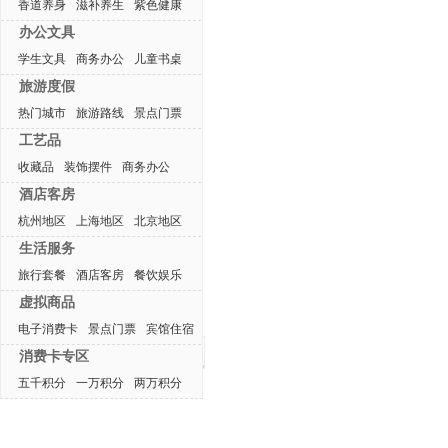
香道养身
滋补养生
紫色健康
办公文具
学生文具
商务办公
儿童书桌
旅游度假
热门城市
旅游路线
景点门票
工艺品
收藏品
装饰摆件
商务办公
酒店客房
杭州地区
上海地区
北京地区
生活服务
旅行套餐
酒店客房
餐饮娱乐
虚拟商品
电子消费卡
景点门票
宾馆住宿
最近浏览产品
消费卡专区
五千积分
一万积分
两万积分