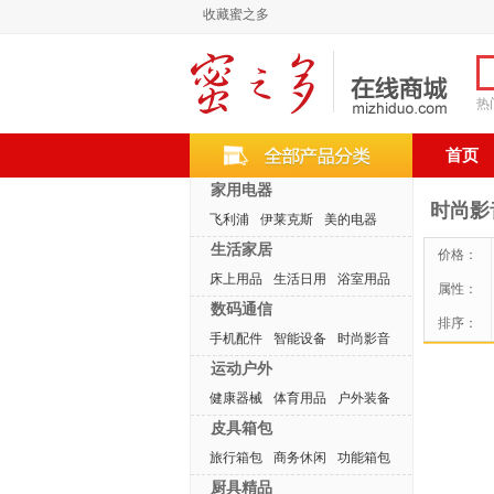
收藏蜜之多
热
首页
家用电器
时尚影
飞利浦
伊莱克斯
美的电器
生活家居
价格：
床上用品
生活日用
浴室用品
属性：
数码通信
排序：
手机配件
智能设备
时尚影音
运动户外
健康器械
体育用品
户外装备
皮具箱包
旅行箱包
商务休闲
功能箱包
厨具精品