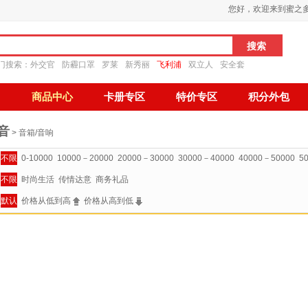
您好，欢迎来到蜜之
门搜索：
外交官
防霾口罩
罗莱
新秀丽
飞利浦
双立人
安全套
商品中心
卡册专区
特价专区
积分外包
音
> 音箱/音响
不限
0-10000
10000－20000
20000－30000
30000－40000
40000－50000
5
不限
时尚生活
传情达意
商务礼品
默认
价格从低到高
价格从高到低