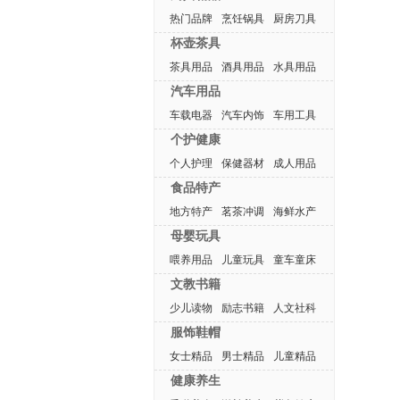
热门品牌
烹饪锅具
厨房刀具
杯壶茶具
茶具用品
酒具用品
水具用品
汽车用品
车载电器
汽车内饰
车用工具
个护健康
个人护理
保健器材
成人用品
食品特产
地方特产
茗茶冲调
海鲜水产
母婴玩具
喂养用品
儿童玩具
童车童床
文教书籍
少儿读物
励志书籍
人文社科
服饰鞋帽
女士精品
男士精品
儿童精品
健康养生
热门排行