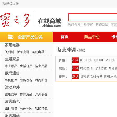
收藏蜜之多
热门搜索：
外交官
防霾口罩
罗莱
首页
商品中心
卡
家用电器
茗茶冲调
> 蜂蜜
飞利浦
伊莱克斯
美的电器
生活家居
不限
0-10000
10000－20000
价格：
床上用品
生活日用
浴室用品
不限
时尚生活
传情达意
商务
属性：
数码通信
默认
价格从低到高
价格从高
排序：
手机配件
智能设备
时尚影音
运动户外
健康器械
体育用品
户外装备
皮具箱包
旅行箱包
商务休闲
功能箱包
厨具精品