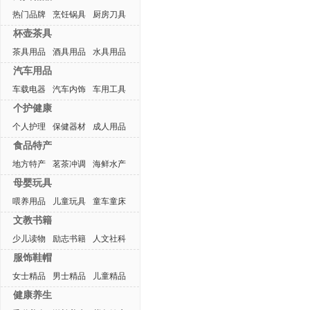
热门品牌
烹饪锅具
厨房刀具
杯壶茶具
茶具用品
酒具用品
水具用品
汽车用品
车载电器
汽车内饰
车用工具
个护健康
个人护理
保健器材
成人用品
食品特产
地方特产
茗茶冲调
海鲜水产
母婴玩具
喂养用品
儿童玩具
童车童床
文教书籍
少儿读物
励志书籍
人文社科
服饰鞋帽
女士精品
男士精品
儿童精品
健康养生
热门排行