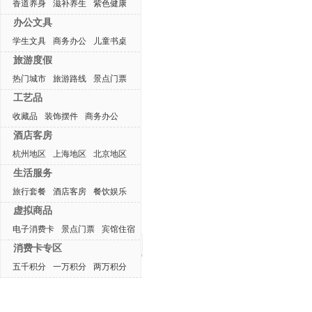
香道养身
滋补养生
紫色健康
办公文具
学生文具
商务办公
儿童书桌
旅游度假
热门城市
旅游路线
景点门票
工艺品
收藏品
装饰摆件
商务办公
酒店客房
杭州地区
上海地区
北京地区
生活服务
旅行套餐
酒店客房
餐饮娱乐
虚拟商品
电子消费卡
景点门票
宾馆住宿
最近浏览产品
消费卡专区
五千积分
一万积分
两万积分