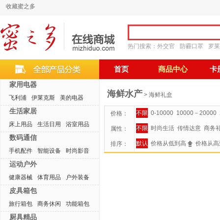
收藏蜜之多
热门搜索：
外交官
防霾口罩
罗莱
首页
商品中心
卡
家用电器
海鲜水产
> 海鲜礼盒
飞利浦
伊莱克斯
美的电器
生活家居
不限
0-10000
10000－20000
价格：
床上用品
生活日用
浴室用品
不限
时尚生活
传情达意
商务
属性：
数码通信
默认
价格从低到高
价格从高
排序：
手机配件
智能设备
时尚影音
运动户外
健康器械
体育用品
户外装备
皮具箱包
旅行箱包
商务休闲
功能箱包
厨具精品