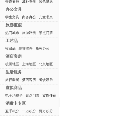
香道养身
滋补养生
紫色健康
办公文具
学生文具
商务办公
儿童书桌
旅游度假
热门城市
旅游路线
景点门票
工艺品
收藏品
装饰摆件
商务办公
酒店客房
杭州地区
上海地区
北京地区
生活服务
旅行套餐
酒店客房
餐饮娱乐
虚拟商品
电子消费卡
景点门票
宾馆住宿
最近浏览产品
消费卡专区
五千积分
一万积分
两万积分