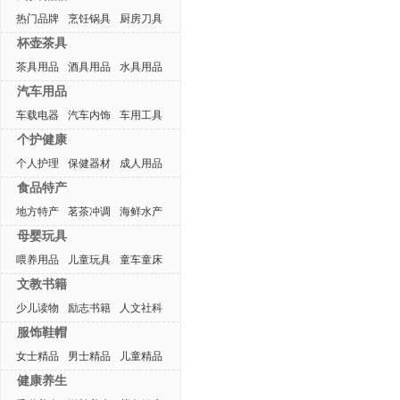
热门品牌
烹饪锅具
厨房刀具
杯壶茶具
茶具用品
酒具用品
水具用品
汽车用品
车载电器
汽车内饰
车用工具
个护健康
个人护理
保健器材
成人用品
食品特产
地方特产
茗茶冲调
海鲜水产
母婴玩具
喂养用品
儿童玩具
童车童床
文教书籍
少儿读物
励志书籍
人文社科
服饰鞋帽
女士精品
男士精品
儿童精品
健康养生
热门排行