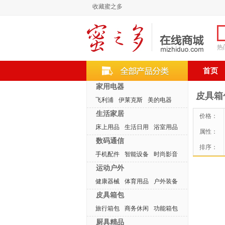
收藏蜜之多
热
首页
家用电器
皮具箱
飞利浦
伊莱克斯
美的电器
生活家居
价格：
床上用品
生活日用
浴室用品
属性：
数码通信
排序：
手机配件
智能设备
时尚影音
运动户外
健康器械
体育用品
户外装备
皮具箱包
旅行箱包
商务休闲
功能箱包
厨具精品