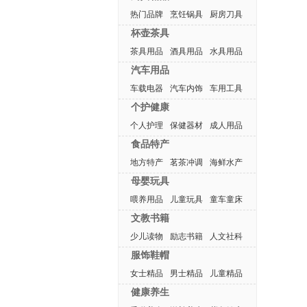
热门品牌
烹饪锅具
厨房刀具
杯壶茶具
茶具用品
酒具用品
水具用品
汽车用品
车载电器
汽车内饰
车用工具
个护健康
个人护理
保健器材
成人用品
食品特产
地方特产
茗茶冲调
海鲜水产
母婴玩具
喂养用品
儿童玩具
童车童床
文教书籍
少儿读物
励志书籍
人文社科
服饰鞋帽
女士精品
男士精品
儿童精品
健康养生
热门排行