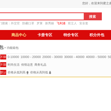
您好，欢迎来到蜜之
门搜索：
外交官
防霾口罩
罗莱
新秀丽
飞利浦
双立人
安全套
商品中心
卡册专区
特价专区
积分外包
包
> 功能箱包
不限
0-10000
10000－20000
20000－30000
30000－40000
40000－50000
5
不限
时尚生活
传情达意
商务礼品
默认
价格从低到高
价格从高到低