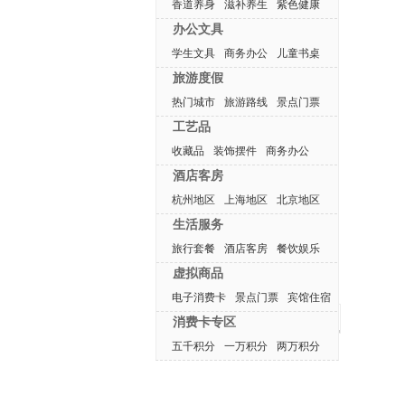
香道养身
滋补养生
紫色健康
办公文具
学生文具
商务办公
儿童书桌
旅游度假
热门城市
旅游路线
景点门票
工艺品
收藏品
装饰摆件
商务办公
酒店客房
杭州地区
上海地区
北京地区
生活服务
旅行套餐
酒店客房
餐饮娱乐
虚拟商品
电子消费卡
景点门票
宾馆住宿
最近浏览产品
消费卡专区
五千积分
一万积分
两万积分